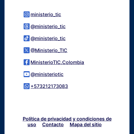
Logo Instagram
ministerio_tic
Logo Threads
@ministerio_tic
Logo Tiktok
@ministerio_tic
Logo Twitter
@Ministerio_TIC
Logo Facebook
MinisterioTIC.Colombia
Logo Youtube
@ministeriotic
Logo WhatsApp
+573212173083
Política de privacidad y condiciones de
uso
Contacto
Mapa del sitio